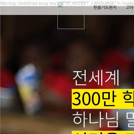
Warning: Undefined array key "HTTP_ACCEPT_LANGUAGE" in /onebo
한몸기도편지
고아