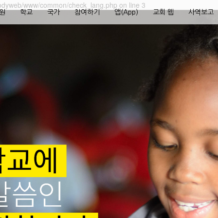
dyweb/www/common/check_lang.php on line 3
원
학교
국가
참여하기
앱(App)
교회 웹
사역보고